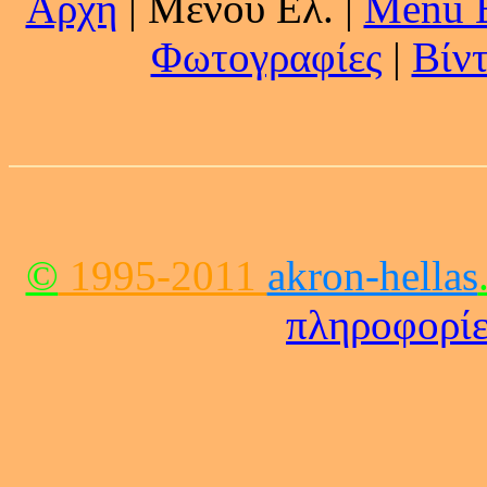
Αρχή
| Μενού Ελ. |
Menu 
Φωτογραφίες
|
Βίν
©
1995-2011
akron-hellas
πληροφορίε